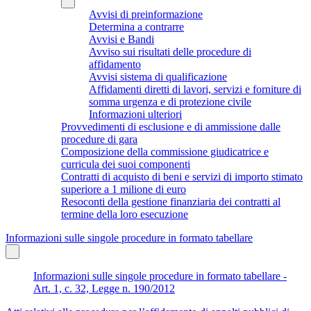
Avvisi di preinformazione
Determina a contrarre
Avvisi e Bandi
Avviso sui risultati delle procedure di
affidamento
Avvisi sistema di qualificazione
Affidamenti diretti di lavori, servizi e forniture di
somma urgenza e di protezione civile
Informazioni ulteriori
Provvedimenti di esclusione e di ammissione dalle
procedure di gara
Composizione della commissione giudicatrice e
curricula dei suoi componenti
Contratti di acquisto di beni e servizi di importo stimato
superiore a 1 milione di euro
Resoconti della gestione finanziaria dei contratti al
termine della loro esecuzione
Informazioni sulle singole procedure in formato tabellare
Informazioni sulle singole procedure in formato tabellare -
Art. 1, c. 32, Legge n. 190/2012