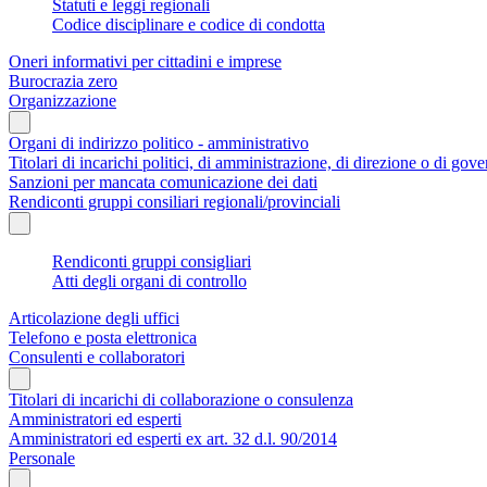
Statuti e leggi regionali
Codice disciplinare e codice di condotta
Oneri informativi per cittadini e imprese
Burocrazia zero
Organizzazione
Organi di indirizzo politico - amministrativo
Titolari di incarichi politici, di amministrazione, di direzione o di gov
Sanzioni per mancata comunicazione dei dati
Rendiconti gruppi consiliari regionali/provinciali
Rendiconti gruppi consigliari
Atti degli organi di controllo
Articolazione degli uffici
Telefono e posta elettronica
Consulenti e collaboratori
Titolari di incarichi di collaborazione o consulenza
Amministratori ed esperti
Amministratori ed esperti ex art. 32 d.l. 90/2014
Personale