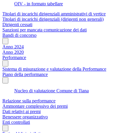
OIV - in formato tabellare
Titolari di incarichi dirigenziali amministrativi di vertice
Titolari di incarichi dirigenziali (dirigenti non generali)
Dirigenti cessati
Sanzioni per mancata comunicazione dei dati
Bandi di concorso
Anno 2024
Anno 2020
Performance
Sistema di misurazione e valutazione della Performance
Piano della performance
Nucleo di valutazione Comune di Tiana
Relazione sulla performance
Ammontare complessivo dei premi
Dati relativi ai premi
Benessere organizzativo
Enti controllati