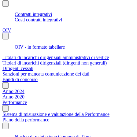
Contratti integrativi
Costi contratti integrativi
OIV
OIV - in formato tabellare
Titolari di incarichi dirigenziali amministrativi di vertice
Titolari di incarichi dirigenziali (dirigenti non generali)
Dirigenti cessati
Sanzioni per mancata comunicazione dei dati
Bandi di concorso
Anno 2024
Anno 2020
Performance
Sistema di misurazione e valutazione della Performance
Piano della performance
Nucleo di valutazione Comune di Tiana