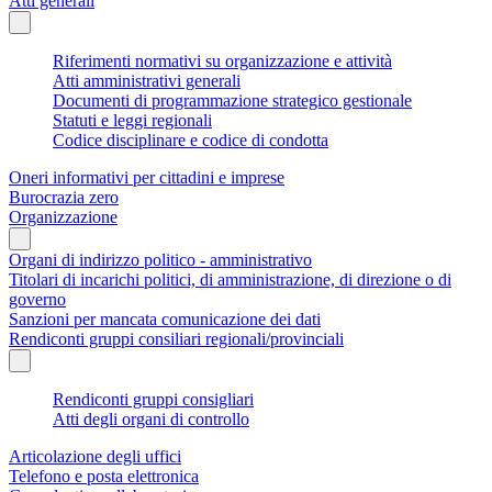
Atti generali
Riferimenti normativi su organizzazione e attività
Atti amministrativi generali
Documenti di programmazione strategico gestionale
Statuti e leggi regionali
Codice disciplinare e codice di condotta
Oneri informativi per cittadini e imprese
Burocrazia zero
Organizzazione
Organi di indirizzo politico - amministrativo
Titolari di incarichi politici, di amministrazione, di direzione o di
governo
Sanzioni per mancata comunicazione dei dati
Rendiconti gruppi consiliari regionali/provinciali
Rendiconti gruppi consigliari
Atti degli organi di controllo
Articolazione degli uffici
Telefono e posta elettronica