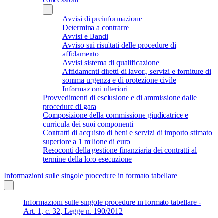
Avvisi di preinformazione
Determina a contrarre
Avvisi e Bandi
Avviso sui risultati delle procedure di
affidamento
Avvisi sistema di qualificazione
Affidamenti diretti di lavori, servizi e forniture di
somma urgenza e di protezione civile
Informazioni ulteriori
Provvedimenti di esclusione e di ammissione dalle
procedure di gara
Composizione della commissione giudicatrice e
curricula dei suoi componenti
Contratti di acquisto di beni e servizi di importo stimato
superiore a 1 milione di euro
Resoconti della gestione finanziaria dei contratti al
termine della loro esecuzione
Informazioni sulle singole procedure in formato tabellare
Informazioni sulle singole procedure in formato tabellare -
Art. 1, c. 32, Legge n. 190/2012