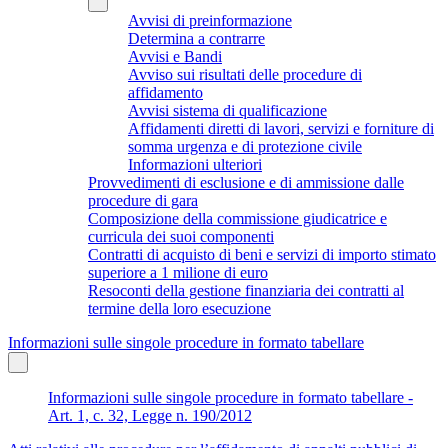
Avvisi di preinformazione
Determina a contrarre
Avvisi e Bandi
Avviso sui risultati delle procedure di
affidamento
Avvisi sistema di qualificazione
Affidamenti diretti di lavori, servizi e forniture di
somma urgenza e di protezione civile
Informazioni ulteriori
Provvedimenti di esclusione e di ammissione dalle
procedure di gara
Composizione della commissione giudicatrice e
curricula dei suoi componenti
Contratti di acquisto di beni e servizi di importo stimato
superiore a 1 milione di euro
Resoconti della gestione finanziaria dei contratti al
termine della loro esecuzione
Informazioni sulle singole procedure in formato tabellare
Informazioni sulle singole procedure in formato tabellare -
Art. 1, c. 32, Legge n. 190/2012