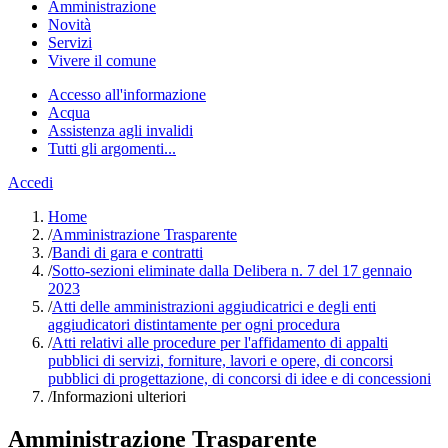
Amministrazione
Novità
Servizi
Vivere il comune
Accesso all'informazione
Acqua
Assistenza agli invalidi
Tutti gli argomenti...
Accedi
Home
/
Amministrazione Trasparente
/
Bandi di gara e contratti
/
Sotto-sezioni eliminate dalla Delibera n. 7 del 17 gennaio
2023
/
Atti delle amministrazioni aggiudicatrici e degli enti
aggiudicatori distintamente per ogni procedura
/
Atti relativi alle procedure per l'affidamento di appalti
pubblici di servizi, forniture, lavori e opere, di concorsi
pubblici di progettazione, di concorsi di idee e di concessioni
/
Informazioni ulteriori
Amministrazione Trasparente