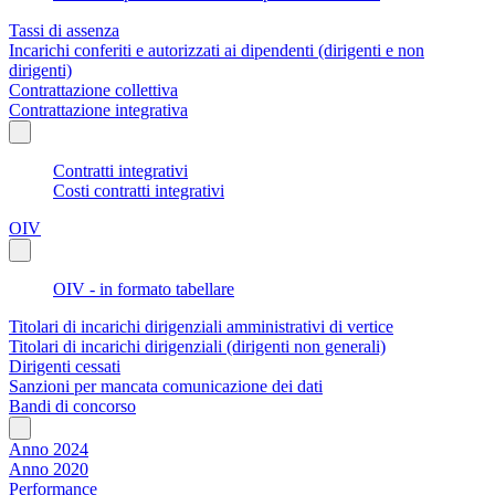
Tassi di assenza
Incarichi conferiti e autorizzati ai dipendenti (dirigenti e non
dirigenti)
Contrattazione collettiva
Contrattazione integrativa
Contratti integrativi
Costi contratti integrativi
OIV
OIV - in formato tabellare
Titolari di incarichi dirigenziali amministrativi di vertice
Titolari di incarichi dirigenziali (dirigenti non generali)
Dirigenti cessati
Sanzioni per mancata comunicazione dei dati
Bandi di concorso
Anno 2024
Anno 2020
Performance