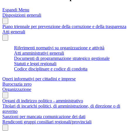
Espandi Menu
Disposizioni generali
Piano triennale per prevenzione della corruzione e della trasparenza
Atti generali
Riferimenti normativi su organizzazione e attività
Atti amministrativi generali
Documenti di programmazione strategico gestionale
Statuti e leggi regionali
Codice disciplinare e codice di condotta
Oneri informativi per cittadini e imprese
Burocrazia zero
Organizzazione
Organi di indirizzo politico - amministrativo
Titolari di incarichi politici, di amministrazione, di direzione o di
governo
Sanzioni per mancata comunicazione dei dati
Rendiconti gruppi consiliari regionali/provinciali