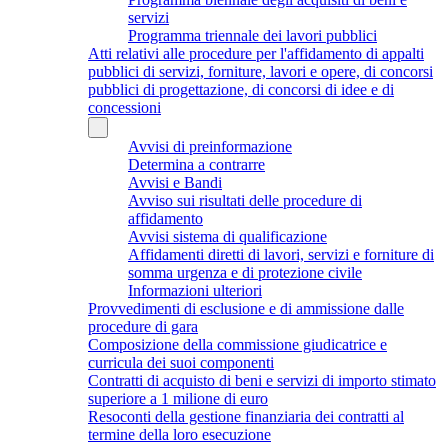
servizi
Programma triennale dei lavori pubblici
Atti relativi alle procedure per l'affidamento di appalti
pubblici di servizi, forniture, lavori e opere, di concorsi
pubblici di progettazione, di concorsi di idee e di
concessioni
Avvisi di preinformazione
Determina a contrarre
Avvisi e Bandi
Avviso sui risultati delle procedure di
affidamento
Avvisi sistema di qualificazione
Affidamenti diretti di lavori, servizi e forniture di
somma urgenza e di protezione civile
Informazioni ulteriori
Provvedimenti di esclusione e di ammissione dalle
procedure di gara
Composizione della commissione giudicatrice e
curricula dei suoi componenti
Contratti di acquisto di beni e servizi di importo stimato
superiore a 1 milione di euro
Resoconti della gestione finanziaria dei contratti al
termine della loro esecuzione