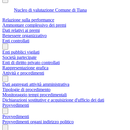
Nucleo di valutazione Comune di Tiana
Relazione sulla performance
Ammontare complessivo dei premi
Dati relativi ai premi
Benessere organizzativo
Enti controllati
Enti pubblici vigilati
Società partecipate
Enti di diritto privato controllati
Rappresentazione grafica
Attività e procedimenti
Dati aggregati attività amministrativa
Tipologie di procedimento
Monitoraggio tempi procedimentali
Dichiarazioni sostitutive e acquisizione d'ufficio dei dati
Provvedimenti
Provvedimenti
Provvedimenti organi indirizzo politico