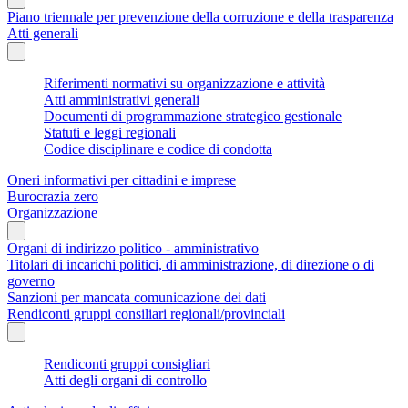
Piano triennale per prevenzione della corruzione e della trasparenza
Atti generali
Riferimenti normativi su organizzazione e attività
Atti amministrativi generali
Documenti di programmazione strategico gestionale
Statuti e leggi regionali
Codice disciplinare e codice di condotta
Oneri informativi per cittadini e imprese
Burocrazia zero
Organizzazione
Organi di indirizzo politico - amministrativo
Titolari di incarichi politici, di amministrazione, di direzione o di
governo
Sanzioni per mancata comunicazione dei dati
Rendiconti gruppi consiliari regionali/provinciali
Rendiconti gruppi consigliari
Atti degli organi di controllo