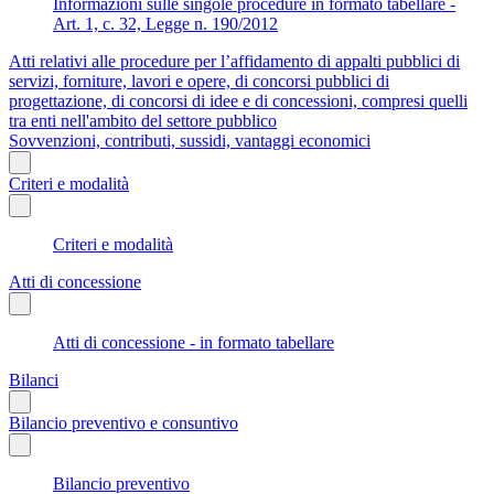
Informazioni sulle singole procedure in formato tabellare -
Art. 1, c. 32, Legge n. 190/2012
Atti relativi alle procedure per l’affidamento di appalti pubblici di
servizi, forniture, lavori e opere, di concorsi pubblici di
progettazione, di concorsi di idee e di concessioni, compresi quelli
tra enti nell'ambito del settore pubblico
Sovvenzioni, contributi, sussidi, vantaggi economici
Criteri e modalità
Criteri e modalità
Atti di concessione
Atti di concessione - in formato tabellare
Bilanci
Bilancio preventivo e consuntivo
Bilancio preventivo