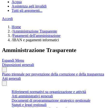
Acqua
Assistenza agli invalidi
Tutti gli argomenti...
Accedi
Home
/
Amministrazione Trasparente
/
Pagamenti dell'amministrazione
/
IBAN e pagamenti informatici
Amministrazione Trasparente
Espandi Menu
Disposizioni generali
Piano triennale per prevenzione della corruzione e della trasparenza
Atti generali
Riferimenti normativi su organizzazione e attività
Atti amministrativi generali
Documenti di programmazione strategico gestionale
Statuti e leggi regionali