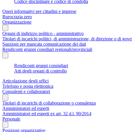
Codice disciplinare e codice di condotta
Oneri informativi per cittadini e imprese
Burocrazia zero
Organizzazione
Organi di indirizzo politico - amministrativo
Titolari di incarichi politici, di amministrazione, di direzione o di gov
Sanzioni per mancata comunicazione dei dati
Rendiconti gruppi consiliari regionali/provinciali
Rendiconti gruppi consigliari
Atti degli organi di controllo
Articolazione degli uffici
Telefono e posta elettronica
Consulenti e collaboratori
Titolari di incarichi di collaborazione o consulenza
Amministratori ed esperti
Amministratori ed esperti ex art. 32 d.l. 90/2014
Personale
Posizioni organizzative